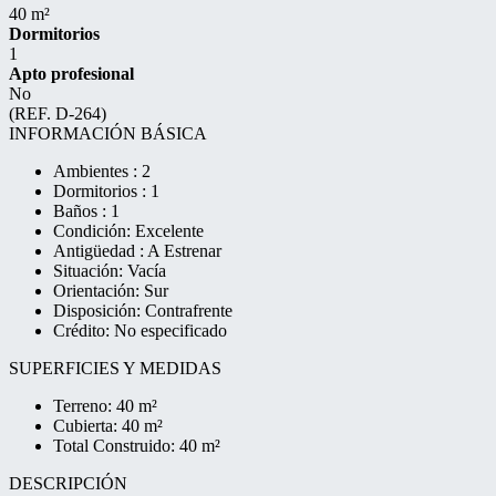
40 m²
Dormitorios
1
Apto profesional
No
(REF. D-264)
INFORMACIÓN BÁSICA
Ambientes : 2
Dormitorios : 1
Baños : 1
Condición: Excelente
Antigüedad : A Estrenar
Situación: Vacía
Orientación: Sur
Disposición: Contrafrente
Crédito: No especificado
SUPERFICIES Y MEDIDAS
Terreno: 40 m²
Cubierta: 40 m²
Total Construido: 40 m²
DESCRIPCIÓN