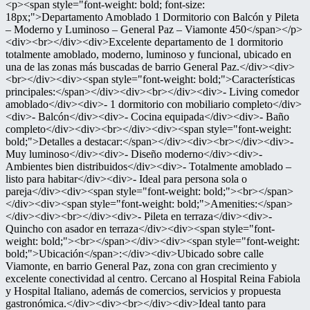
<p><span style="font-weight: bold; font-size:
18px;">Departamento Amoblado 1 Dormitorio con Balcón y Pileta
– Moderno y Luminoso – General Paz – Viamonte 450</span></p>
<div><br></div><div>Excelente departamento de 1 dormitorio
totalmente amoblado, moderno, luminoso y funcional, ubicado en
una de las zonas más buscadas de barrio General Paz.</div><div>
<br></div><div><span style="font-weight: bold;">Características
principales:</span></div><div><br></div><div>- Living comedor
amoblado</div><div>- 1 dormitorio con mobiliario completo</div>
<div>- Balcón</div><div>- Cocina equipada</div><div>- Baño
completo</div><div><br></div><div><span style="font-weight:
bold;">Detalles a destacar:</span></div><div><br></div><div>-
Muy luminoso</div><div>- Diseño moderno</div><div>-
Ambientes bien distribuidos</div><div>- Totalmente amoblado –
listo para habitar</div><div>- Ideal para persona sola o
pareja</div><div><span style="font-weight: bold;"><br></span>
</div><div><span style="font-weight: bold;">Amenities:</span>
</div><div><br></div><div>- Pileta en terraza</div><div>-
Quincho con asador en terraza</div><div><span style="font-
weight: bold;"><br></span></div><div><span style="font-weight:
bold;">Ubicación</span>:</div><div>Ubicado sobre calle
Viamonte, en barrio General Paz, zona con gran crecimiento y
excelente conectividad al centro. Cercano al Hospital Reina Fabiola
y Hospital Italiano, además de comercios, servicios y propuesta
gastronómica.</div><div><br></div><div>Ideal tanto para